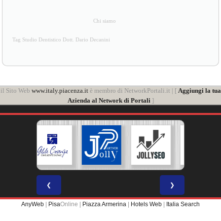
Chi siamo
Tag Studio Dentistico Dott. Dario Decanini
il Sito Web
www.italy.piacenza.it
è membro di NetworkPortali.it | [
Aggiungi la tua
Azienda al Network di Portali
]
❮
❯
AnyWeb
|
Pisa
Online |
Piazza Armerina
|
Hotels Web
|
Italia Search