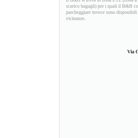
scarico bagagli) per i quali il B&B c
parcheggiare invece sono disponibili v
vicinanze.
Via C