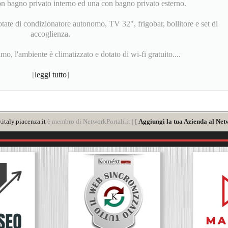
n bagno privato interno ed una con bagno privato esterno.
tate di condizionatore autonomo, TV 32", frigobar, bollitore e set di
accoglienza.
o, l'ambiente è climatizzato e dotato di wi-fi gratuito....
[
leggi tutto
]
italy.piacenza.it
è membro di NetworkPortali.it | [
Aggiungi la tua Azienda al Net