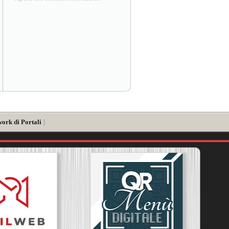
work di Portali
]