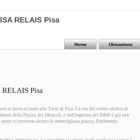
PISA RELAIS Pisa
Home
Ubicazione
A RELAIS Pisa
r si trova accanto alla Torre di Pisa. La via del centro storico di
 ridosso della Piazza dei Miracoli, e dall'ingresso del B&B è già ben
0 metri vi troverete dentro la meravigliosa piazza, Patrimonio
affico limitato) ma è accessibile ai veicoli degli ospiti (per carico e