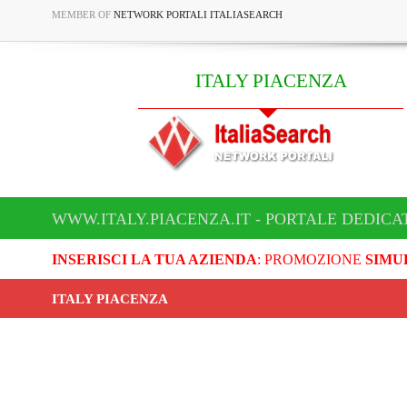
MEMBER OF
NETWORK PORTALI ITALIASEARCH
ITALY PIACENZA
WWW.ITALY.PIACENZA.IT - PORTALE DEDICA
INSERISCI LA TUA AZIENDA
: PROMOZIONE
SIMU
ITALY PIACENZA