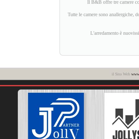
Il B&B offre tre camere co
Tutte le camere sono anallergiche, do
L'arredamento è nuovissim
il Sito Web
www.