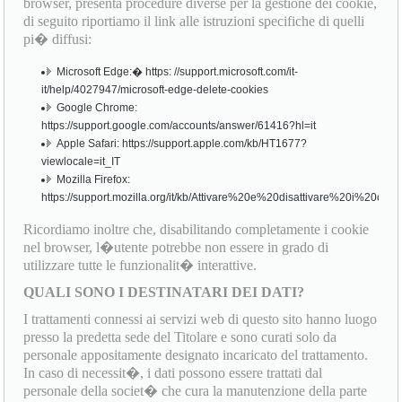
browser, presenta procedure diverse per la gestione dei cookie,
di seguito riportiamo il link alle istruzioni specifiche di quelli
pi� diffusi:
Microsoft Edge:� https: //support.microsoft.com/it-
it/help/4027947/microsoft-edge-delete-cookies
Google Chrome:
https://support.google.com/accounts/answer/61416?hl=it
Apple Safari: https://support.apple.com/kb/HT1677?
viewlocale=it_IT
Mozilla Firefox:
https://support.mozilla.org/it/kb/Attivare%20e%20disattivare%20i%20cook
Ricordiamo inoltre che, disabilitando completamente i cookie
nel browser, l�utente potrebbe non essere in grado di
utilizzare tutte le funzionalit� interattive.
QUALI SONO I DESTINATARI DEI DATI?
I trattamenti connessi ai servizi web di questo sito hanno luogo
presso la predetta sede del Titolare e sono curati solo da
personale appositamente designato incaricato del trattamento.
In caso di necessit�, i dati possono essere trattati dal
personale della societ� che cura la manutenzione della parte