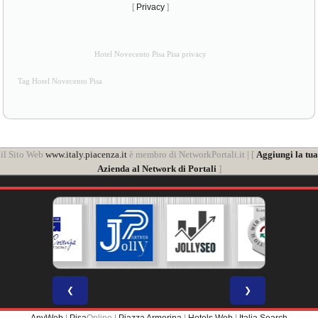
[
Privacy
]
Hotel Novecento Pisa Pisa privacy
Tag Hotel Novecento Pisa
il Sito Web
www.italy.piacenza.it
è membro di NetworkPortali.it | [
Aggiungi la tua
Azienda al Network di Portali
]
❮
❯
AnyWeb
|
Pisa
Online |
Piazza Armerina
|
Hotels Web
|
Italia Search