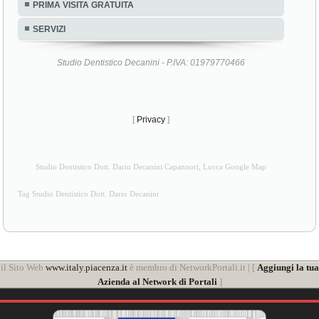
PRIMA VISITA GRATUITA
SERVIZI
Studio Dentistico Decanini - P.IVA: 01979770466
[
Privacy
]
Studio Dentistico Dott. Dario Decanini Capannori, Lucca Google Map
Tag Studio Dentistico Dott. Dario Decanini
il Sito Web
www.italy.piacenza.it
è membro di NetworkPortali.it | [
Aggiungi la tua
Azienda al Network di Portali
]